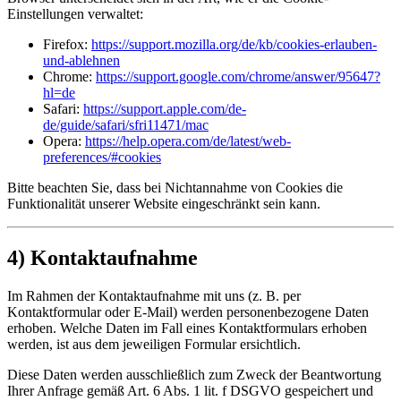
Einstellungen verwaltet:
Firefox:
https://support.mozilla.org/de/kb/cookies-erlauben-
und-ablehnen
Chrome:
https://support.google.com/chrome/answer/95647?
hl=de
Safari:
https://support.apple.com/de-
de/guide/safari/sfri11471/mac
Opera:
https://help.opera.com/de/latest/web-
preferences/#cookies
Bitte beachten Sie, dass bei Nichtannahme von Cookies die
Funktionalität unserer Website eingeschränkt sein kann.
4) Kontaktaufnahme
Im Rahmen der Kontaktaufnahme mit uns (z. B. per
Kontaktformular oder E-Mail) werden personenbezogene Daten
erhoben. Welche Daten im Fall eines Kontaktformulars erhoben
werden, ist aus dem jeweiligen Formular ersichtlich.
Diese Daten werden ausschließlich zum Zweck der Beantwortung
Ihrer Anfrage gemäß Art. 6 Abs. 1 lit. f DSGVO gespeichert und