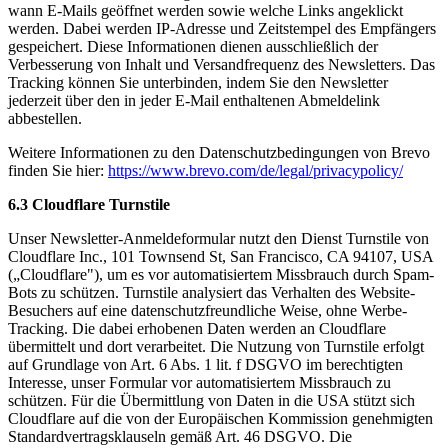
wann E-Mails geöffnet werden sowie welche Links angeklickt
werden. Dabei werden IP-Adresse und Zeitstempel des Empfängers
gespeichert. Diese Informationen dienen ausschließlich der
Verbesserung von Inhalt und Versandfrequenz des Newsletters. Das
Tracking können Sie unterbinden, indem Sie den Newsletter
jederzeit über den in jeder E-Mail enthaltenen Abmeldelink
abbestellen.
Weitere Informationen zu den Datenschutzbedingungen von Brevo
finden Sie hier:
https://www.brevo.com/de/legal/privacypolicy/
6.3 Cloudflare Turnstile
Unser Newsletter-Anmeldeformular nutzt den Dienst Turnstile von
Cloudflare Inc., 101 Townsend St, San Francisco, CA 94107, USA
(„Cloudflare"), um es vor automatisiertem Missbrauch durch Spam-
Bots zu schützen. Turnstile analysiert das Verhalten des Website-
Besuchers auf eine datenschutzfreundliche Weise, ohne Werbe-
Tracking. Die dabei erhobenen Daten werden an Cloudflare
übermittelt und dort verarbeitet. Die Nutzung von Turnstile erfolgt
auf Grundlage von Art. 6 Abs. 1 lit. f DSGVO im berechtigten
Interesse, unser Formular vor automatisiertem Missbrauch zu
schützen. Für die Übermittlung von Daten in die USA stützt sich
Cloudflare auf die von der Europäischen Kommission genehmigten
Standardvertragsklauseln gemäß Art. 46 DSGVO. Die