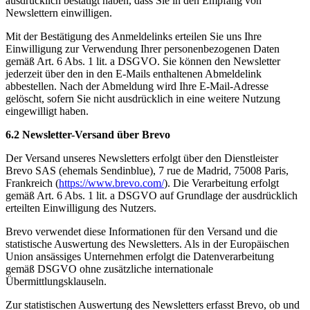
ausdrücklich bestätigt haben, dass Sie in den Empfang von
Newslettern einwilligen.
Mit der Bestätigung des Anmeldelinks erteilen Sie uns Ihre
Einwilligung zur Verwendung Ihrer personenbezogenen Daten
gemäß Art. 6 Abs. 1 lit. a DSGVO. Sie können den Newsletter
jederzeit über den in den E-Mails enthaltenen Abmeldelink
abbestellen. Nach der Abmeldung wird Ihre E-Mail-Adresse
gelöscht, sofern Sie nicht ausdrücklich in eine weitere Nutzung
eingewilligt haben.
6.2 Newsletter-Versand über Brevo
Der Versand unseres Newsletters erfolgt über den Dienstleister
Brevo SAS (ehemals Sendinblue), 7 rue de Madrid, 75008 Paris,
Frankreich (
https://www.brevo.com/
). Die Verarbeitung erfolgt
gemäß Art. 6 Abs. 1 lit. a DSGVO auf Grundlage der ausdrücklich
erteilten Einwilligung des Nutzers.
Brevo verwendet diese Informationen für den Versand und die
statistische Auswertung des Newsletters. Als in der Europäischen
Union ansässiges Unternehmen erfolgt die Datenverarbeitung
gemäß DSGVO ohne zusätzliche internationale
Übermittlungsklauseln.
Zur statistischen Auswertung des Newsletters erfasst Brevo, ob und